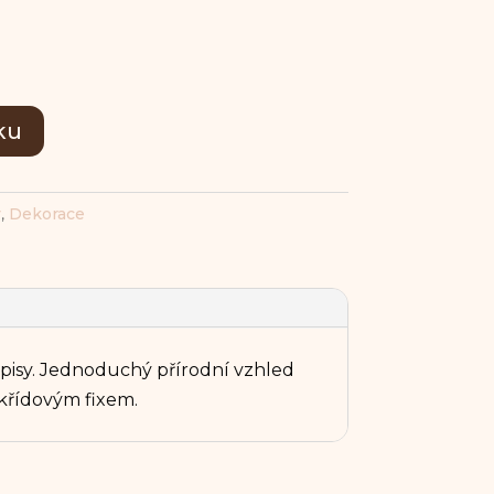
ku
y
,
Dekorace
ápisy. Jednoduchý přírodní vzhled
 křídovým fixem.