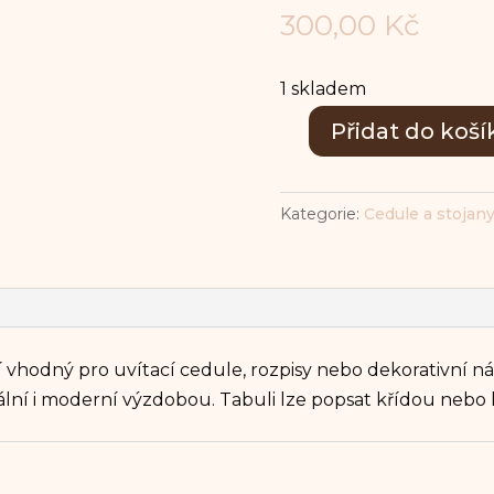
300,00
Kč
1 skladem
Přidat do koší
Stojan
s
cedulí
Kategorie:
Cedule a stojan
-
malý,
přírodní
dřevo
množství
í vhodný pro uvítací cedule, rozpisy nebo dekorativní n
ální i moderní výzdobou. Tabuli lze popsat křídou nebo