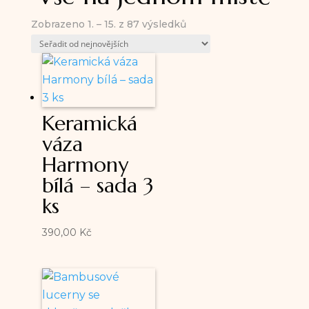
Seřazeno
Zobrazeno 1. – 15. z 87 výsledků
od
nejnovějších
Keramická
váza
Harmony
bílá – sada 3
ks
390,00
Kč