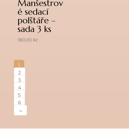
Manšestrov
é sedací
polštáře –
sada 3 ks
180,00
Kč
1
2
3
4
5
6
→