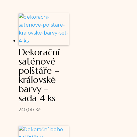
Dekorační
saténové
polštáře –
královské
barvy –
sada 4 ks
240,00
Kč