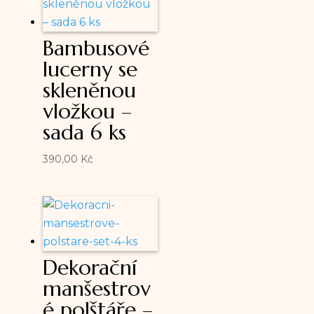
Bambusové
lucerny se
skleněnou
vložkou –
sada 6 ks
390,00
Kč
Dekorační
manšestrov
é polštáře –