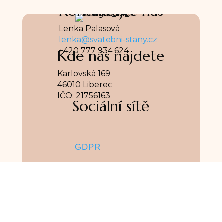
Kontaktujte nás
Lenka Palasová
lenka@svatebni-stany.cz
+420 777 934 624
Kde nás najdete
Karlovská 169
46010 Liberec
IČO: 21756163
Sociální sítě
GDPR