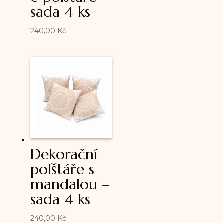
sada 4 ks
240,00
Kč
Dekorační
polštáře s
mandalou –
sada 4 ks
240,00
Kč