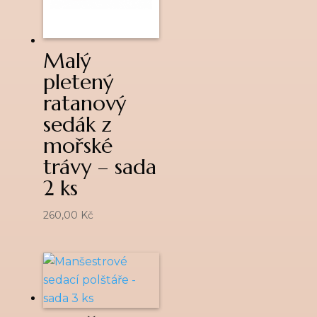
Malý
pletený
ratanový
sedák z
mořské
trávy – sada
2 ks
260,00
Kč