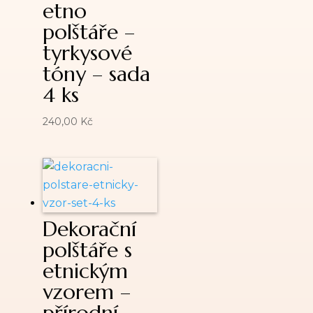
etno
polštáře –
tyrkysové
tóny – sada
4 ks
240,00
Kč
Dekorační
polštáře s
etnickým
vzorem –
přírodní