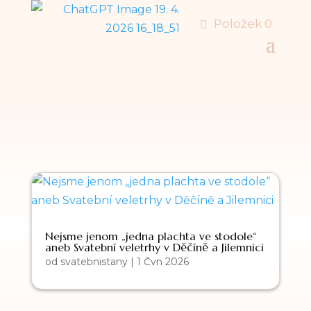
Položek 0
Nejsme jenom „jedna plachta ve stodole“
aneb Svatební veletrhy v Děčíně a Jilemnici
od
svatebnistany
|
1 Čvn 2026