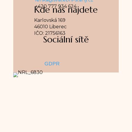
+420 777 934 624
Kde nás najdete
Karlovská 169
46010 Liberec
IČO: 21756163
Sociální sítě
GDPR