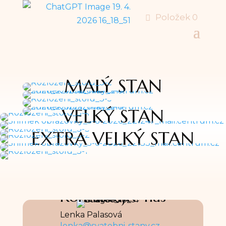
Položek 0
MALÝ STAN
VELKÝ STAN
EXTRA VELKÝ STAN
Kontaktujte nás
Lenka Palasová
lenka@svatebni-stany.cz