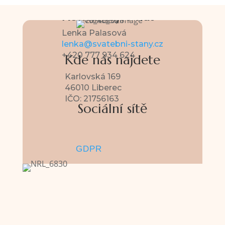
Kontaktujte nás
Lenka Palasová
lenka@svatebni-stany.cz
+420 777 934 624
Kde nás najdete
Karlovská 169
46010 Liberec
IČO: 21756163
Sociální sítě
Sledovat
Sledovat
GDPR