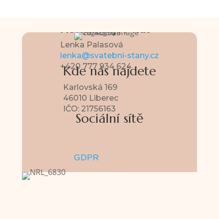
Kontaktujte nás
Lenka Palasová
lenka@svatebni-stany.cz
+420 777 934 624
Kde nás najdete
Karlovská 169
46010 Liberec
IČO: 21756163
Sociální sítě
Sledovat
Sledovat
GDPR