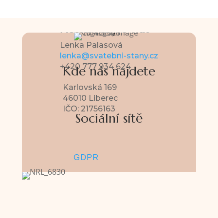
Kontaktujte nás
Lenka Palasová
lenka@svatebni-stany.cz
+420 777 934 624
Kde nás najdete
Karlovská 169
46010 Liberec
IČO: 21756163
Sociální sítě
Sledovat
Sledovat
GDPR