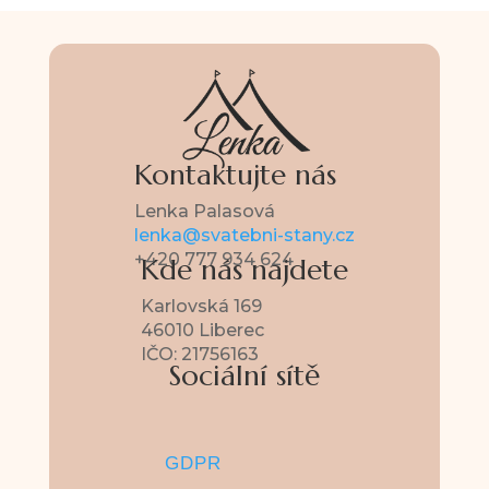
Kontaktujte nás
Lenka Palasová
lenka@svatebni-stany.cz
+420 777 934 624
Kde nás najdete
Karlovská 169
46010 Liberec
IČO: 21756163
Sociální sítě
GDPR