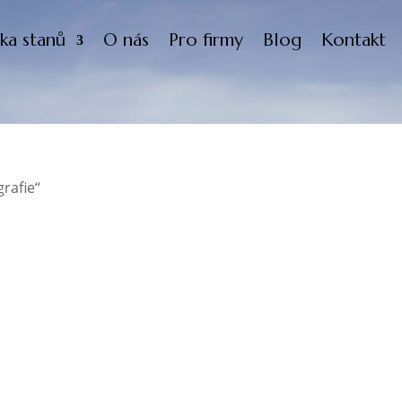
ka stanů
O nás
Pro firmy
Blog
Kontakt
rafie“