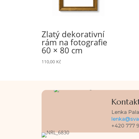
Zlatý dekorativní
rám na fotografie
60 × 80 cm
110,00
Kč
Kontakt
Lenka Pal
lenka@svat
+420 777 