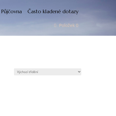
Půjčovna
Často kladené dotazy
Položek 0