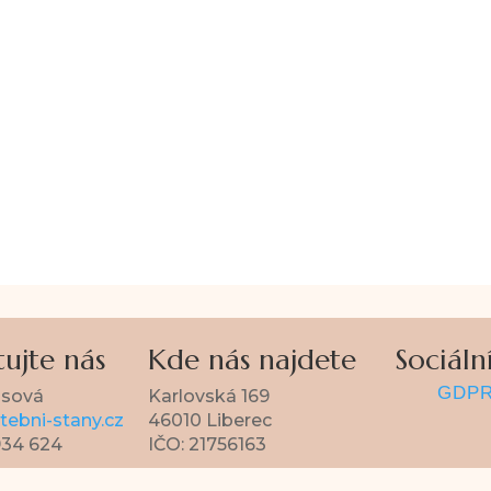
ujte nás
Kde nás najdete
Sociální
GDP
asová
Karlovská 169
ebni-stany.cz
46010 Liberec
934 624
IČO: 21756163