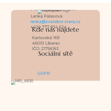
Kontaktujte nás
Lenka Palasová
lenka@svatebni-stany.cz
+420 777 934 624
Kde nás najdete
Karlovská 169
46010 Liberec
IČO: 21756163
Sociální sítě
GDPR