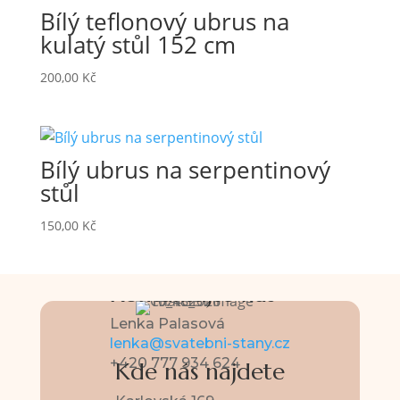
Bílý teflonový ubrus na
kulatý stůl 152 cm
200,00
Kč
Bílý ubrus na serpentinový
stůl
150,00
Kč
Kontaktujte nás
Lenka Palasová
lenka@svatebni-stany.cz
+420 777 934 624
Kde nás najdete