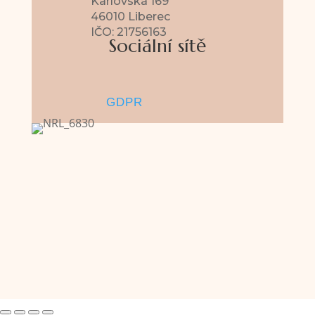
Karlovská 169
46010 Liberec
IČO: 21756163
Sociální sítě
Sledovat
Sledovat
GDPR