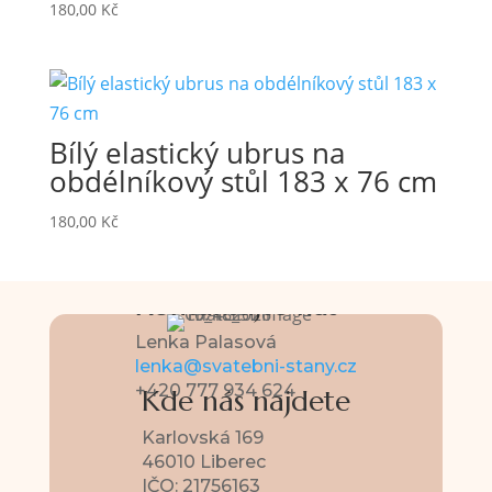
180,00
Kč
Bílý elastický ubrus na
obdélníkový stůl 183 x 76 cm
180,00
Kč
Kontaktujte nás
Lenka Palasová
lenka@svatebni-stany.cz
+420 777 934 624
Kde nás najdete
Karlovská 169
46010 Liberec
IČO: 21756163