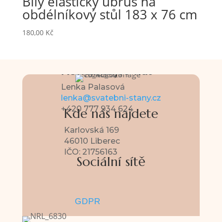
Bílý elastický ubrus na
obdélníkový stůl 183 x 76 cm
180,00
Kč
Kontaktujte nás
Lenka Palasová
lenka@svatebni-stany.cz
+420 777 934 624
Kde nás najdete
Karlovská 169
46010 Liberec
IČO: 21756163
Sociální sítě
GDPR