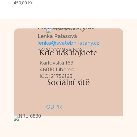
450,00
Kč
Kontaktujte nás
Lenka Palasová
lenka@svatebni-stany.cz
+420 777 934 624
Kde nás najdete
Karlovská 169
46010 Liberec
IČO: 21756163
Sociální sítě
GDPR