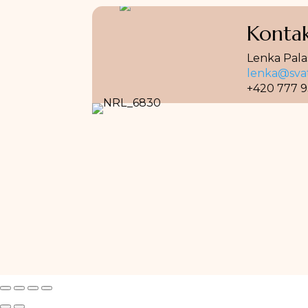
Kontak
Lenka Pala
lenka@svat
+420 777 9