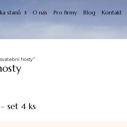
ka stanů
O nás
Pro firmy
Blog
Kontakt
svatební hosty“
hosty
 set 4 ks