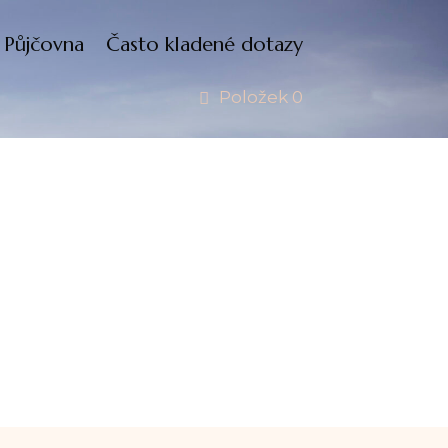
Půjčovna
Často kladené dotazy
Položek 0