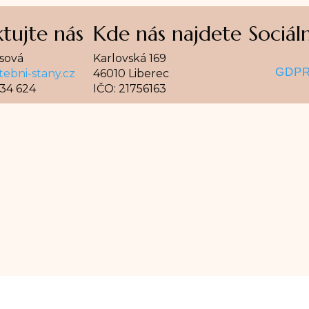
tujte nás
Kde nás najdete
Sociáln
Sledova
Sl
sová
Karlovská 169
GDP
ebni-stany.cz
46010 Liberec
34 624
IČO: 21756163