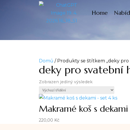
Home
Nabíd
Domů
/ Produkty se štítkem „deky pro 
deky pro svatební 
Zobrazen jediný výsledek
Makramé koš s dekami –
220,00
Kč