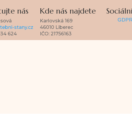
ujte nás
Kde nás najdete
Sociální
GDP
asová
Karlovská 169
ebni-stany.cz
46010 Liberec
934 624
IČO: 21756163