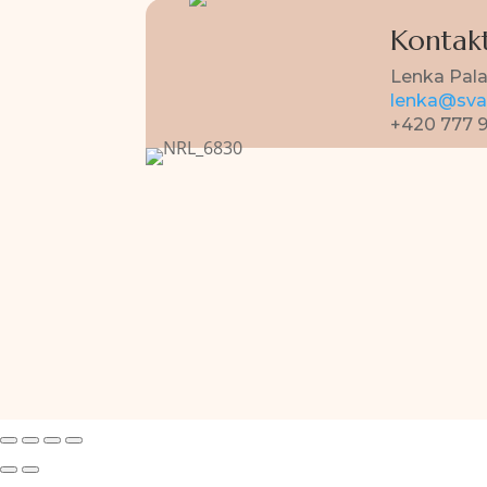
Kontakt
Lenka Pal
lenka@svat
+420 777 