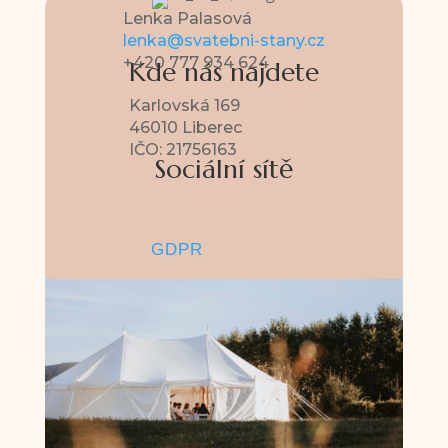
Lenka Palasová
lenka@svatebni-stany.cz
+420 777 934 624
Kde nás najdete
Karlovská 169
46010 Liberec
IČO: 21756163
Sociální sítě
GDPR