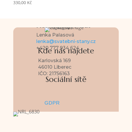
330,00
Kč
Kontaktujte nás
Lenka Palasová
lenka@svatebni-stany.cz
+420 777 934 624
Kde nás najdete
Karlovská 169
46010 Liberec
IČO: 21756163
Sociální sítě
GDPR