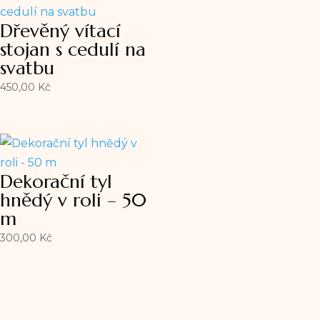
Dřevěný vítací
stojan s cedulí na
svatbu
450,00
Kč
Dekorační tyl
hnědý v roli – 50
m
300,00
Kč