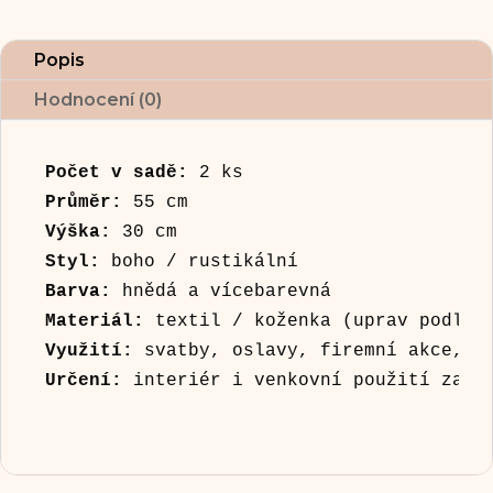
Popis
Hodnocení (0)
Počet v sadě:
 2 ks
Průměr:
 55 cm
Výška:
 30 cm
Styl:
 boho / rustikální
Barva:
 hnědá a vícebarevná
Materiál:
 textil / koženka (uprav podle 
Využití:
 svatby, oslavy, firemní akce, l
Určení:
 interiér i venkovní použití za s