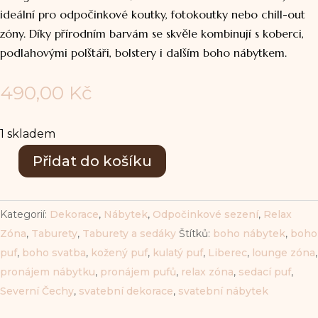
ideální pro odpočinkové koutky, fotokoutky nebo chill-out
zóny. Díky přírodním barvám se skvěle kombinují s koberci,
podlahovými polštáři, bolstery i dalším boho nábytkem.
490,00
Kč
1 skladem
Přidat do košíku
Boho
sedací
pufy
Kategorií:
Dekorace
,
Nábytek
,
Odpočinkové sezení
,
Relax
-
Zóna
,
Taburety
,
Taburety a sedáky
Štítků:
boho nábytek
,
boho
sada
puf
,
boho svatba
,
kožený puf
,
kulatý puf
,
Liberec
,
lounge zóna
,
2
pronájem nábytku
,
pronájem pufů
,
relax zóna
,
sedací puf
,
ks
Severní Čechy
,
svatební dekorace
,
svatební nábytek
množství