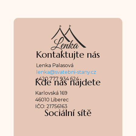
Kontaktujte nás
Lenka Palasová
lenka@svatebni-stany.cz
+420 777 934 624
Kde nás najdete
Karlovská 169
46010 Liberec
IČO: 21756163
Sociální sítě